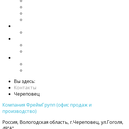
Ворота скоростные ПВХ
Автоматические шлагбаумы
Автоматика для ворот
Автоматика для рольставен
Услуги
Производство
Контакты
Череповец
Вологда
Калькуляторы
Калькулятор рольставен
Калькулятор ворот
Вы здесь:
Контакты
Череповец
Компания ФреймГрупп (офис продаж и
производство)
Россия, Вологодская область, г.Череповец, ул.Гоголя,
49"А"