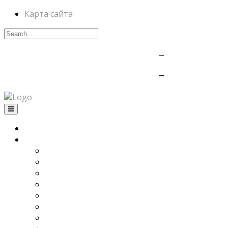
Карта сайта
Череповец - тел.: (8202) 25-32-32
---
моб.: +7911-505-49-11
Вологда - тел.: (8172) 57-85-85
---
моб.: +7911-509-98-80
Главная
Продукция
Рольставни и рольворота
Ворота гаражные секционные
Ворота промышленные секционные
Ворота уличные откатные
Ворота уличные распашные
Полосовые завесы
Ворота рулонные